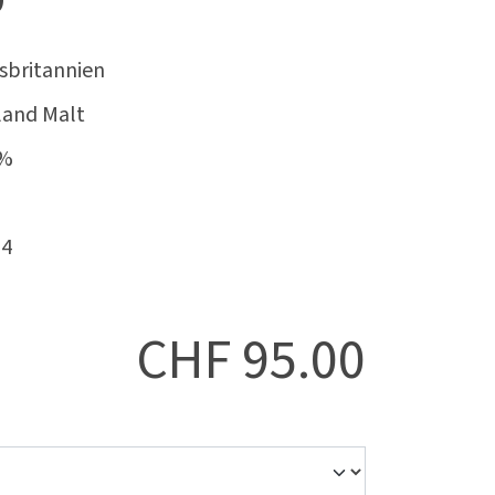
sbritannien
and Malt
8%
64
CHF
95.00