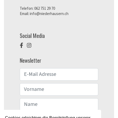
Telefon:
062 751 29 70
Email:
info@niederhausern.ch
Social Media
Newsletter
Cookies erleichtern die Bereitstellung unserer